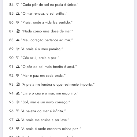
🌴 “Cada pôr do sol na praia é único.”
🌅 “O mar renova, o sol brilha.”
💙 “Praia: onde a vida faz sentido.”
🏖️ “Nada como uma dose de mar.”
🌊 “Meu coração pertence ao mar.”
🌞 “A praia é o meu paraíso.”
🌴 “Céu azul, areia e paz.”
🌅 “O pôr do sol mais bonito é aqui.”
💙 “Mar e paz em cada onda.”
🏖️ “A praia me lembra o que realmente importa.”
🌊 “Entre o céu e o mar, me encontro.”
🌞 “Sol, mar e um novo começo.”
🌴 “A beleza do mar é infinita.”
🌅 “A praia me ensina a ser leve.”
💙 “A praia é onde encontro minha paz.”