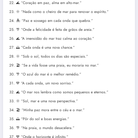
🌊 “Coração em paz, alma em alto-mar.”
🌞 “Nada como o cheiro de mar para renovar o espírito.”
🏝️ “Paz e sossego em cada onda que quebra.”
🌴 “Onde a felicidade é feita de grãos de areia.”
🌊 “A imensidão do mar traz calma ao coração.”
🌅 “Cada onda é uma nova chance.”
🌞 “Sob o sol, todos os dias são especiais.”
🏖️ “Se a vida fosse uma praia, eu moraria no mar.”
🌴 “O azul do mar é o melhor remédio.”
💙 “A cada onda, um novo sorriso.”
🌊 “O mar nos lembra como somos pequenos e eternos.”
🌞 “Sol, mar e uma nova perspectiva.”
🏖️ “Minha paz mora entre o céu e o mar.”
🌅 “Pôr do sol e boas energias.”
🌴 “Na praia, o mundo desacelera.”
💙 “Onde o horizonte é infinito.”