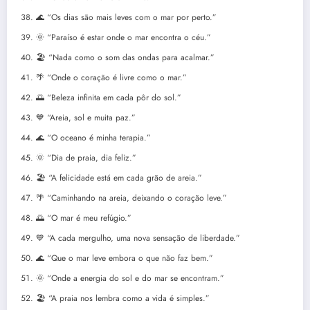
🌊 “Os dias são mais leves com o mar por perto.”
🌞 “Paraíso é estar onde o mar encontra o céu.”
🏖️ “Nada como o som das ondas para acalmar.”
🌴 “Onde o coração é livre como o mar.”
🌅 “Beleza infinita em cada pôr do sol.”
💙 “Areia, sol e muita paz.”
🌊 “O oceano é minha terapia.”
🌞 “Dia de praia, dia feliz.”
🏖️ “A felicidade está em cada grão de areia.”
🌴 “Caminhando na areia, deixando o coração leve.”
🌅 “O mar é meu refúgio.”
💙 “A cada mergulho, uma nova sensação de liberdade.”
🌊 “Que o mar leve embora o que não faz bem.”
🌞 “Onde a energia do sol e do mar se encontram.”
🏖️ “A praia nos lembra como a vida é simples.”