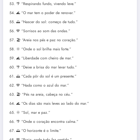
🌴 “Respirando fundo, vivendo leve.”
🌊 “O mar tem o poder de renovar.”
🌅 “Nascer do sol: começo de tudo.”
💙 “Sorrisos ao som das ondas.”
🏖️ “Areia nos pés e paz no coração.”
🌞 “Onde o sol brilha mais forte.”
🌊 “Liberdade com cheiro de mar.”
🌴 “Deixe a brisa do mar levar tudo.”
🌅 “Cada pôr do sol é um presente.”
💙 “Nada como o azul do mar.”
🏖️ “Pés na areia, cabeça no céu.”
🌊 “Os dias são mais leves ao lado do mar.”
🌞 “Sol, mar e paz.”
🌴 “Onde o coração encontra calma.”
🌅 “O horizonte é o limite.”
💙 “Praia: onde tudo faz sentido.”