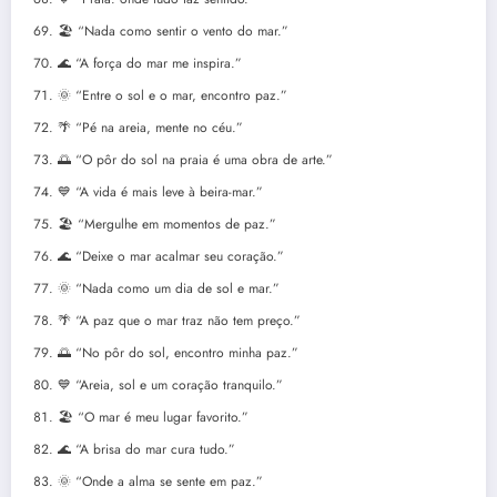
🏖️ “Nada como sentir o vento do mar.”
🌊 “A força do mar me inspira.”
🌞 “Entre o sol e o mar, encontro paz.”
🌴 “Pé na areia, mente no céu.”
🌅 “O pôr do sol na praia é uma obra de arte.”
💙 “A vida é mais leve à beira-mar.”
🏖️ “Mergulhe em momentos de paz.”
🌊 “Deixe o mar acalmar seu coração.”
🌞 “Nada como um dia de sol e mar.”
🌴 “A paz que o mar traz não tem preço.”
🌅 “No pôr do sol, encontro minha paz.”
💙 “Areia, sol e um coração tranquilo.”
🏖️ “O mar é meu lugar favorito.”
🌊 “A brisa do mar cura tudo.”
🌞 “Onde a alma se sente em paz.”