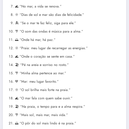
🌊 “No mar, a vida se renova.”
🌞 “Dias de sol e mar são dias de felicidade.”
🏝️ “Se o mar te faz feliz, siga para ele.”
🌴 “O som das ondas é música para a alma.”
🌅 “Onde há mar, há paz.”
🌞 “Praia: meu lugar de recarregar as energias.”
🌊 “Onde o coração se sente em casa.”
🏖️ “Pé na areia e sorriso no rosto.”
🌴 “Minha alma pertence ao mar.”
💙 “Mar: meu lugar favorito.”
🌞 “O sol brilha mais forte na praia.”
🌊 “O mar fala com quem sabe ouvir.”
🏖️ “Na praia, o tempo para e a alma respira.”
🌴 “Mais sol, mais mar, mais vida.”
🌅 “O pôr do sol mais lindo é na praia.”