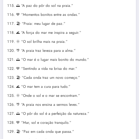
🌅 “A paz do pôr do sol na praia.”
💙 “Momentos bonitos entre as ondas.”
🏖️ “Praia: meu lugar de paz.”
🌊 “A força do mar me inspira a seguir.”
🌞 “O sol brilha mais na praia.”
🌴 “A praia traz leveza para a alma.”
🌅 “O mar é o lugar mais bonito do mundo.”
💙 “Sentindo a vida na brisa do mar.”
🏖️ “Cada onda traz um novo começo.”
🌊 “O mar tem a cura para tudo.”
🌞 “Onde o sol e o mar se encontram.”
🌴 “A praia nos ensina a sermos leves.”
🌅 “O pôr do sol é a perfeição da natureza.”
💙 “Mar, sol e coração tranquilo.”
🏖️ “Paz em cada onda que passa.”