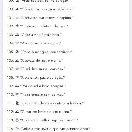
🏖️ “Areia nos pés, sol no coração.”
🌊 “Onde o mar toca, a alma respira.”
🌞 “A brisa do mar renova o espírito.”
🌴 “O céu azul reflete minha paz.”
🌅 “Onde a vida é mais bela.”
💙 “Praia é sinônimo de paz.”
🏖️ “Deixe o mar guiar seu caminho.”
🌊 “A beleza do mar é eterna.”
🌞 “O sol ilumina meu caminho.”
🌴 “Areia e sol, paz e coração.”
🌅 “Pôr do sol e boas energias.”
💙 “Nada como o som do mar.”
🏖️ “Cada grão de areia conta uma história.”
🌊 “O mar me lembra quem eu sou.”
🌞 “A praia é o melhor lugar do mundo.”
🌴 “Deixe o mar levar o que não pertence a você.”