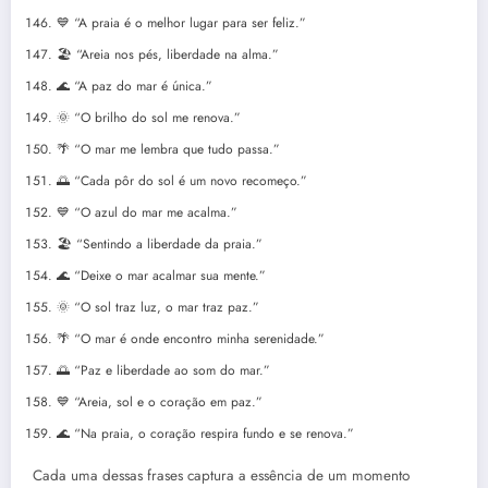
💙 “A praia é o melhor lugar para ser feliz.”
🏖️ “Areia nos pés, liberdade na alma.”
🌊 “A paz do mar é única.”
🌞 “O brilho do sol me renova.”
🌴 “O mar me lembra que tudo passa.”
🌅 “Cada pôr do sol é um novo recomeço.”
💙 “O azul do mar me acalma.”
🏖️ “Sentindo a liberdade da praia.”
🌊 “Deixe o mar acalmar sua mente.”
🌞 “O sol traz luz, o mar traz paz.”
🌴 “O mar é onde encontro minha serenidade.”
🌅 “Paz e liberdade ao som do mar.”
💙 “Areia, sol e o coração em paz.”
🌊 “Na praia, o coração respira fundo e se renova.”
Cada uma dessas frases captura a essência de um momento