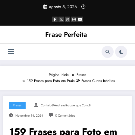
Pular
agosto 5, 2026
para
o
conteúdo
Frase Perfeita
Página inicial
Frases
159 Frases para Foto em Praia 🏖️ Frases Curtas Inéditas
Frases
Contato@andreaalbuquerque.com.br
Novembro 14, 2024
0 Comentários
159 Frases para Foto em