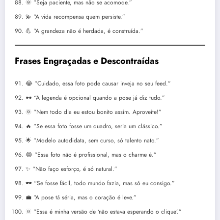
🌞 “Seja paciente, mas não se acomode.”
💫 “A vida recompensa quem persiste.”
💪 “A grandeza não é herdada, é construída.”
Frases Engraçadas e Descontraídas
😂 “Cuidado, essa foto pode causar inveja no seu feed.”
🕶️ “A legenda é opcional quando a pose já diz tudo.”
🌞 “Nem todo dia eu estou bonito assim. Aproveite!”
🔥 “Se essa foto fosse um quadro, seria um clássico.”
🌟 “Modelo autodidata, sem curso, só talento nato.”
😂 “Essa foto não é profissional, mas o charme é.”
✨ “Não faço esforço, é só natural.”
🕶️ “Se fosse fácil, todo mundo fazia, mas só eu consigo.”
💼 “A pose tá séria, mas o coração é leve.”
🌞 “Essa é minha versão de ‘não estava esperando o clique’.”