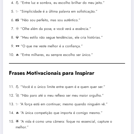
💪 “Entre luz e sombra, eu escolho brilhar do meu jeito.”
✨ “Simplicidade é a última palavra em sofisticação.”
📸 “Não sou perfeito, mas sou autêntico.”
🌞 “Olhe além da pose, e você verá a essência.”
💎 “Meu estilo não segue tendências, ele cria histórias.”
🕶️ “O que me veste melhor é a confiança.”
🔥 “Entre milhares, eu sempre escolho ser único.”
Frases Motivacionais para Inspirar
💪 “Você é o único limite entre quem é e quem quer ser.”
🚀 “Não paro até o meu reflexo ser meu maior orgulho.”
✨ “A força está em continuar, mesmo quando ninguém vê.”
🔥 “A única competição que importa é comigo mesmo.”
🌟 “A vida é como uma câmera: foque no essencial, capture o
melhor.”