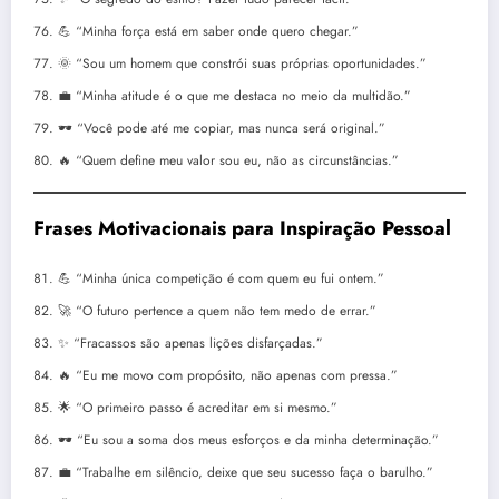
💪 “Minha força está em saber onde quero chegar.”
🌞 “Sou um homem que constrói suas próprias oportunidades.”
💼 “Minha atitude é o que me destaca no meio da multidão.”
🕶️ “Você pode até me copiar, mas nunca será original.”
🔥 “Quem define meu valor sou eu, não as circunstâncias.”
Frases Motivacionais para Inspiração Pessoal
💪 “Minha única competição é com quem eu fui ontem.”
🚀 “O futuro pertence a quem não tem medo de errar.”
✨ “Fracassos são apenas lições disfarçadas.”
🔥 “Eu me movo com propósito, não apenas com pressa.”
🌟 “O primeiro passo é acreditar em si mesmo.”
🕶️ “Eu sou a soma dos meus esforços e da minha determinação.”
💼 “Trabalhe em silêncio, deixe que seu sucesso faça o barulho.”