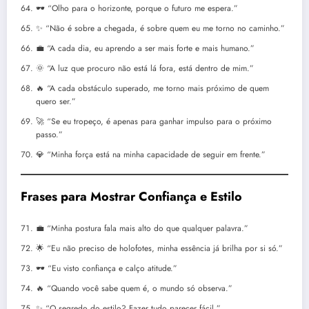
🕶️ “Olho para o horizonte, porque o futuro me espera.”
✨ “Não é sobre a chegada, é sobre quem eu me torno no caminho.”
💼 “A cada dia, eu aprendo a ser mais forte e mais humano.”
🌞 “A luz que procuro não está lá fora, está dentro de mim.”
🔥 “A cada obstáculo superado, me torno mais próximo de quem
quero ser.”
🚀 “Se eu tropeço, é apenas para ganhar impulso para o próximo
passo.”
💎 “Minha força está na minha capacidade de seguir em frente.”
Frases para Mostrar Confiança e Estilo
💼 “Minha postura fala mais alto do que qualquer palavra.”
🌟 “Eu não preciso de holofotes, minha essência já brilha por si só.”
🕶️ “Eu visto confiança e calço atitude.”
🔥 “Quando você sabe quem é, o mundo só observa.”
✨ “O segredo do estilo? Fazer tudo parecer fácil.”