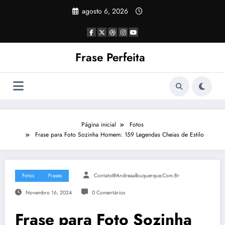
Pular
agosto 6, 2026
para
o
conteúdo
Frase Perfeita
Página inicial
Fotos
Frase para Foto Sozinha Homem: 159 Legendas Cheias de Estilo
Fotos
Frases
Contato@andreaalbuquerque.com.br
Novembro 16, 2024
0 Comentários
Frase para Foto Sozinha