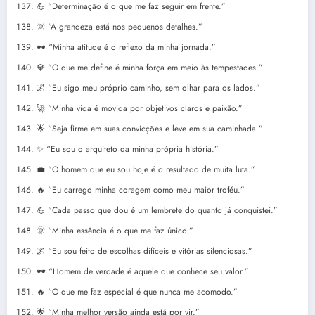
💪 “Determinação é o que me faz seguir em frente.”
🌞 “A grandeza está nos pequenos detalhes.”
🕶️ “Minha atitude é o reflexo da minha jornada.”
💎 “O que me define é minha força em meio às tempestades.”
🌌 “Eu sigo meu próprio caminho, sem olhar para os lados.”
🚀 “Minha vida é movida por objetivos claros e paixão.”
🌟 “Seja firme em suas convicções e leve em sua caminhada.”
✨ “Eu sou o arquiteto da minha própria história.”
💼 “O homem que eu sou hoje é o resultado de muita luta.”
🔥 “Eu carrego minha coragem como meu maior troféu.”
💪 “Cada passo que dou é um lembrete do quanto já conquistei.”
🌞 “Minha essência é o que me faz único.”
🌌 “Eu sou feito de escolhas difíceis e vitórias silenciosas.”
🕶️ “Homem de verdade é aquele que conhece seu valor.”
🔥 “O que me faz especial é que nunca me acomodo.”
🌟 “Minha melhor versão ainda está por vir.”