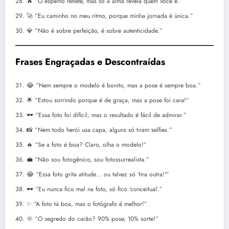
🔥 “O espelho reflete, mas só a alma revela quem você é.”
🚀 “Eu caminho no meu ritmo, porque minha jornada é única.”
💎 “Não é sobre perfeição, é sobre autenticidade.”
Frases Engraçadas e Descontraídas
😂 “Nem sempre o modelo é bonito, mas a pose é sempre boa.”
🌟 “Estou sorrindo porque é de graça, mas a pose foi cara!”
🕶️ “Essa foto foi difícil, mas o resultado é fácil de admirar.”
📸 “Nem todo herói usa capa, alguns só tiram selfies.”
🔥 “Se a foto é boa? Claro, olha o modelo!”
💼 “Não sou fotogênico, sou fotossurrealista.”
😂 “Essa foto grita atitude… ou talvez só ‘tira outra!'”
🕶️ “Eu nunca fico mal na foto, só fico ‘conceitual’.”
✨ “A foto tá boa, mas o fotógrafo é melhor!”
🌞 “O segredo do carão? 90% pose, 10% sorte!”