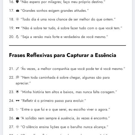
🛡️ “Não espero por milagres; faço meu próprio destino.”
💼 “Grandes sonhos exigem grandes atitudes.”
🌞 “Todo dia é uma nova chance de ser melhor do que ontem.”
🕶️ “Não é sobre ter tudo, é sobre fazer tudo com o que você tem.”
💪 “Seja a versão mais forte e verdadeira de você mesmo.”
Frases Reflexivas para Capturar a Essência
🌌 “Às vezes, a melhor companhia que você pode ter é você mesmo.”
💭 “Nem toda caminhada é sobre chegar, algumas são para
apreciar.”
🌟 “Minha história tem altos e baixos, mas nunca falta coragem.”
🕶️ “Refletir é o primeiro passo para evoluir.”
✨ “Entre o que fui e o que serei, eu escolho viver o agora.”
💼 “A solidão nem sempre é ausência, às vezes é encontro.”
🌞 “O silêncio ensina lições que o barulho nunca alcança.”