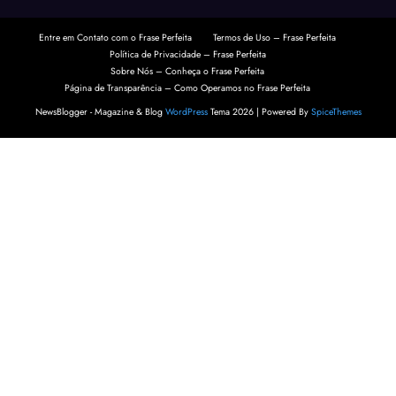
Entre em Contato com o Frase Perfeita
Termos de Uso – Frase Perfeita
Política de Privacidade – Frase Perfeita
Sobre Nós – Conheça o Frase Perfeita
Página de Transparência – Como Operamos no Frase Perfeita
NewsBlogger - Magazine & Blog
WordPress
Tema 2026 | Powered By
SpiceThemes